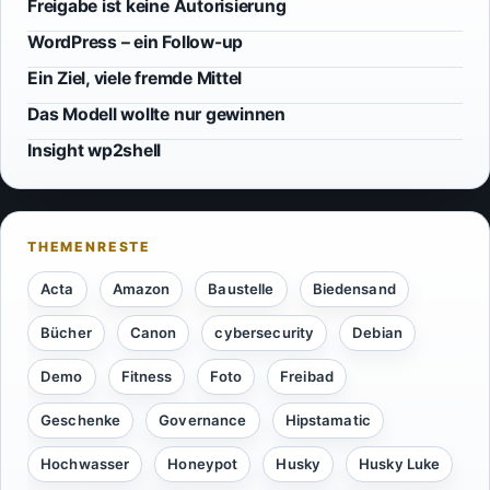
Freigabe ist keine Autorisierung
WordPress – ein Follow-up
Ein Ziel, viele fremde Mittel
Das Modell wollte nur gewinnen
Insight wp2shell
Acta
Amazon
Baustelle
Biedensand
Bücher
Canon
cybersecurity
Debian
Demo
Fitness
Foto
Freibad
Geschenke
Governance
Hipstamatic
Hochwasser
Honeypot
Husky
Husky Luke