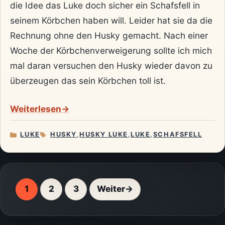
die Idee das Luke doch sicher ein Schafsfell in
seinem Körbchen haben will. Leider hat sie da die
Rechnung ohne den Husky gemacht. Nach einer
Woche der Körbchenverweigerung sollte ich mich
mal daran versuchen den Husky wieder davon zu
überzeugen das sein Körbchen toll ist.
Weiterlesen
LUKE
HUSKY
,
HUSKY LUKE
,
LUKE
,
SCHAFSFELL
KATEGORIEN
SCHLAGWÖRTER
1
2
3
Weiter
→
Seite
Seite
Seite