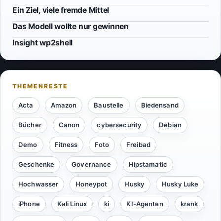
Ein Ziel, viele fremde Mittel
Das Modell wollte nur gewinnen
Insight wp2shell
Acta
Amazon
Baustelle
Biedensand
Bücher
Canon
cybersecurity
Debian
Demo
Fitness
Foto
Freibad
Geschenke
Governance
Hipstamatic
Hochwasser
Honeypot
Husky
Husky Luke
iPhone
Kali Linux
ki
KI-Agenten
krank