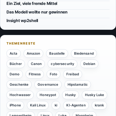
Ein Ziel, viele fremde Mittel
Das Modell wollte nur gewinnen
Insight wp2shell
Acta
Amazon
Baustelle
Biedensand
Bücher
Canon
cybersecurity
Debian
Demo
Fitness
Foto
Freibad
Geschenke
Governance
Hipstamatic
Hochwasser
Honeypot
Husky
Husky Luke
iPhone
Kali Linux
ki
KI-Agenten
krank
Lampertheim
Linux
Luke
Mannheim