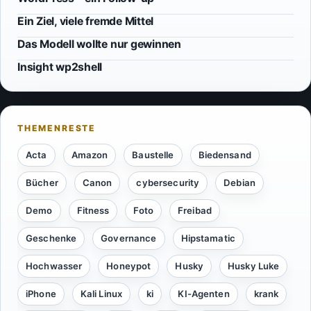
Ein Ziel, viele fremde Mittel
Das Modell wollte nur gewinnen
Insight wp2shell
Acta
Amazon
Baustelle
Biedensand
Bücher
Canon
cybersecurity
Debian
Demo
Fitness
Foto
Freibad
Geschenke
Governance
Hipstamatic
Hochwasser
Honeypot
Husky
Husky Luke
iPhone
Kali Linux
ki
KI-Agenten
krank