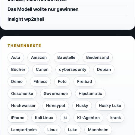
Das Modell wollte nur gewinnen
Insight wp2shell
Acta
Amazon
Baustelle
Biedensand
Bücher
Canon
cybersecurity
Debian
Demo
Fitness
Foto
Freibad
Geschenke
Governance
Hipstamatic
Hochwasser
Honeypot
Husky
Husky Luke
iPhone
Kali Linux
ki
KI-Agenten
krank
Lampertheim
Linux
Luke
Mannheim