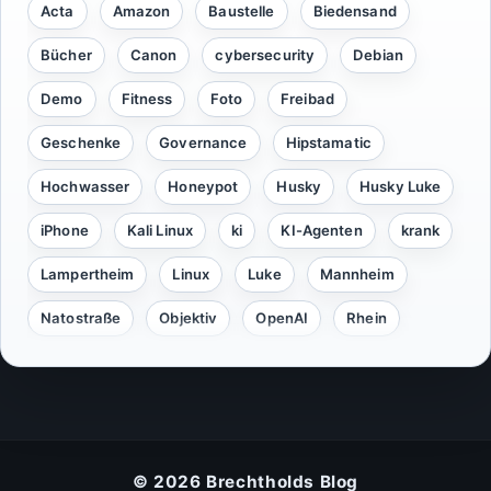
Acta
Amazon
Baustelle
Biedensand
Bücher
Canon
cybersecurity
Debian
Demo
Fitness
Foto
Freibad
Geschenke
Governance
Hipstamatic
Hochwasser
Honeypot
Husky
Husky Luke
iPhone
Kali Linux
ki
KI-Agenten
krank
Lampertheim
Linux
Luke
Mannheim
Natostraße
Objektiv
OpenAI
Rhein
Security
Server
Silvester
Sommer
Spielzeug
Sport
ssh
steffi
Tools
Urlaub
Weihnachten
Wlan
zocken
© 2026 Brechtholds Blog