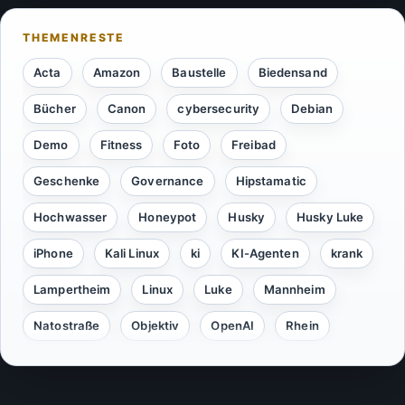
Acta
Amazon
Baustelle
Biedensand
Bücher
Canon
cybersecurity
Debian
Demo
Fitness
Foto
Freibad
Geschenke
Governance
Hipstamatic
Hochwasser
Honeypot
Husky
Husky Luke
iPhone
Kali Linux
ki
KI-Agenten
krank
Lampertheim
Linux
Luke
Mannheim
Natostraße
Objektiv
OpenAI
Rhein
Security
Server
Silvester
Sommer
Spielzeug
Sport
ssh
steffi
Tools