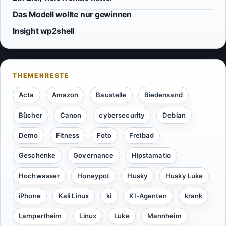
Das Modell wollte nur gewinnen
Insight wp2shell
Acta
Amazon
Baustelle
Biedensand
Bücher
Canon
cybersecurity
Debian
Demo
Fitness
Foto
Freibad
Geschenke
Governance
Hipstamatic
Hochwasser
Honeypot
Husky
Husky Luke
iPhone
Kali Linux
ki
KI-Agenten
krank
Lampertheim
Linux
Luke
Mannheim