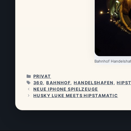
Bahnhof Handelshaf
KATEGORIEN
PRIVAT
SCHLAGWÖRTER
360
,
BAHNHOF
,
HANDELSHAFEN
,
HIPS
NEUE IPHONE SPIELZEUGE
HUSKY LUKE MEETS HIPSTAMATIC