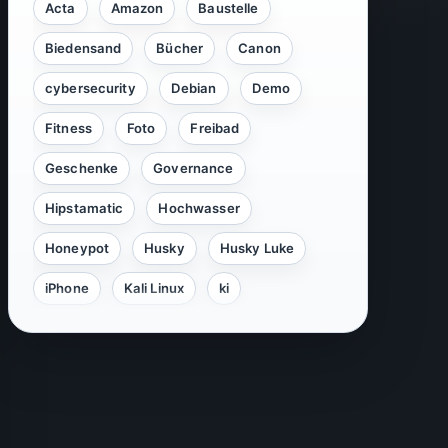
Acta
Amazon
Baustelle
Biedensand
Bücher
Canon
cybersecurity
Debian
Demo
Fitness
Foto
Freibad
Geschenke
Governance
Hipstamatic
Hochwasser
Honeypot
Husky
Husky Luke
iPhone
Kali Linux
ki
KI-Agenten
krank
Lampertheim
Linux
Luke
Mannheim
Natostraße
Objektiv
OpenAI